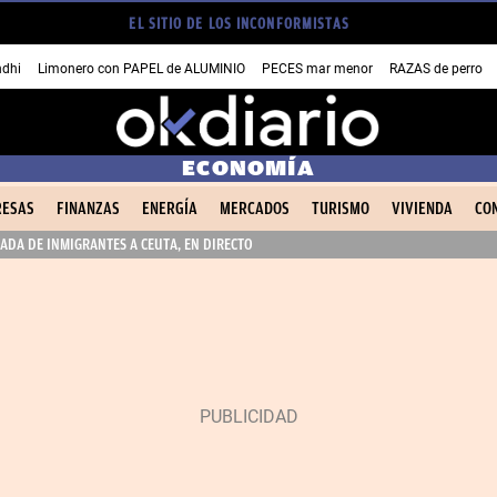
EL SITIO DE LOS INCONFORMISTAS
dhi
Limonero con PAPEL de ALUMINIO
PECES mar menor
RAZAS de perro
ECONOMÍA
ESAS
FINANZAS
ENERGÍA
MERCADOS
TURISMO
VIVIENDA
CO
ADA DE INMIGRANTES A CEUTA, EN DIRECTO