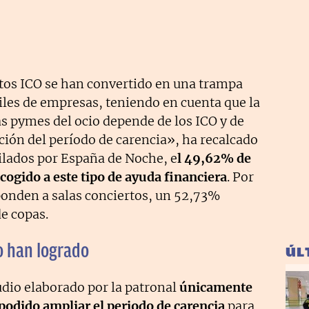
tos ICO se han convertido en una trampa
miles de empresas, teniendo en cuenta que la
as pymes del ocio depende de los ICO y de
ción del período de carencia», ha recalcado
ilados por España de Noche, e
l 49,62% de
acogido a este tipo de ayuda financiera
. Por
onden a salas conciertos, un 52,73%
e copas.
o han logrado
ÚL
udio elaborado por la patronal
únicamente
podido ampliar el periodo de carencia
para