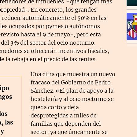
s tenedores de inmuebles -que tengan más
propiedad-. En concreto, los grandes
s reducir automáticamente el 50% en las
ocales ocupados por pymes o autónomos
revisto hasta el 9 de mayo-, pero esta
del 3% del sector del ocio nocturno.
nedores se ofrecerán incentivos fiscales,
 la rebaja en el precio de las rentas.
Una cifra que muestra un nuevo
fracaso del Gobierno de Pedro
ipo
Sánchez. «El plan de apoyo a la
agos
hostelería y al ocio nocturno se
queda corto y deja
los
desprotegidas a miles de
, las
familias que dependen del
 y
sector, ya que únicamente se