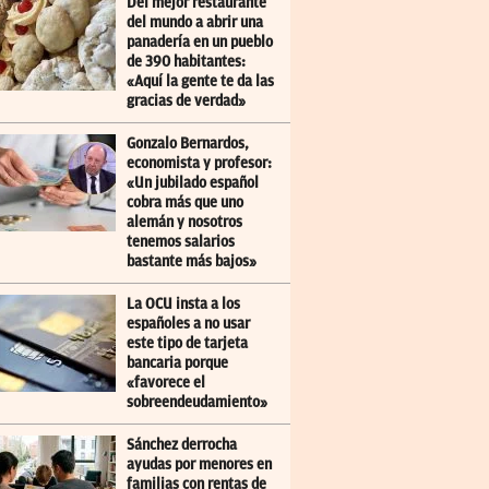
Del mejor restaurante
del mundo a abrir una
panadería en un pueblo
de 390 habitantes:
«Aquí la gente te da las
gracias de verdad»
Gonzalo Bernardos,
economista y profesor:
«Un jubilado español
cobra más que uno
alemán y nosotros
tenemos salarios
bastante más bajos»
La OCU insta a los
españoles a no usar
este tipo de tarjeta
bancaria porque
«favorece el
sobreendeudamiento»
Sánchez derrocha
ayudas por menores en
familias con rentas de