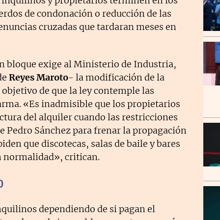
inquilinos y propietarios terminen en los
uerdos de condonación o reducción de las
denuncias cruzadas que tardaran meses en
en bloque exige al Ministerio de Industria,
de
Reyes Maroto
- la modificación de la
 objetivo de que la ley contemple las
arma. «Es inadmisible que los propietarios
tura del alquiler cuando las restricciones
e Pedro Sánchez para frenar la propagación
piden que discotecas, salas de baile y bares
n normalidad», critican.
o
nquilinos dependiendo de si pagan el