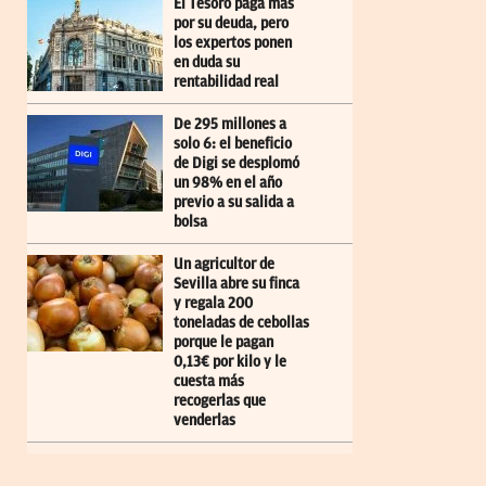
El Tesoro paga más
por su deuda, pero
los expertos ponen
en duda su
rentabilidad real
De 295 millones a
solo 6: el beneficio
de Digi se desplomó
un 98% en el año
previo a su salida a
bolsa
Un agricultor de
Sevilla abre su finca
y regala 200
toneladas de cebollas
porque le pagan
0,13€ por kilo y le
cuesta más
recogerlas que
venderlas