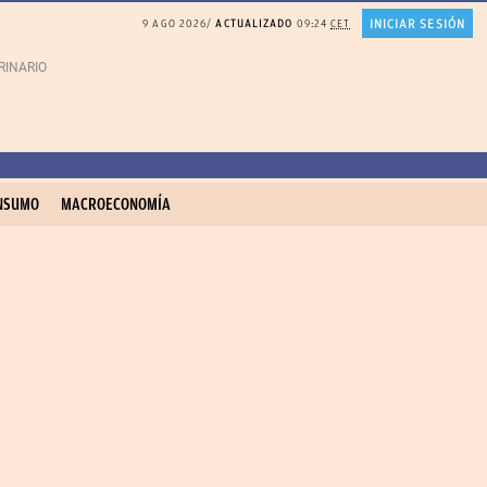
INICIAR SESIÓN
9 AGO 2026
ACTUALIZADO
09:24
CET
RINARIO gatos
Gonzalo Bernardos sobre JUBILACIÓN
NSUMO
MACROECONOMÍA