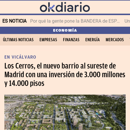
ES NOTICIA
Por qué la gente pone la BANDERA de ESPAÑA en el balcón
ECONOMÍA
ÚLTIMAS NOTICIAS
EMPRESAS
FINANZAS
ENERGÍA
MERCADOS
EN VICÁLVARO
Los Cerros, el nuevo barrio al sureste de
Madrid con una inversión de 3.000 millones
y 14.000 pisos