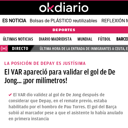
ES NOTICIA
Bolsas de PLÁSTICO reutilizables
REFLEXIÓN 
DEPORTES
ÚLTIMAS NOTICIAS
DIARIO MADRIDISTA
MUNDIAL
FÚTBOL
BARCE
DIRECTO
ÚLTIMA HORA DE LA ENTRADA DE INMIGRANTES A CEUTA, 
LA POSICIÓN DE DEPAY ES JUSTÍSIMA
El VAR apareció para validar el gol de De
Jong… ¡por milímetros!
El VAR dio validez al gol de De Jong después de
considerar que Depay, en el remate previo, estaba
habilitado por el hombro de Pau Torres. El gol del Barça
subió al marcador pese a que el asistente lo había anulado
en primera instancia