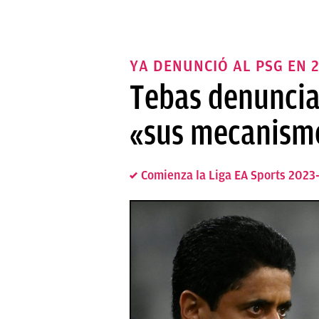
YA DENUNCIÓ AL PSG EN 
Tebas denuncia
«sus mecanismo
Comienza la Liga EA Sports 2023-