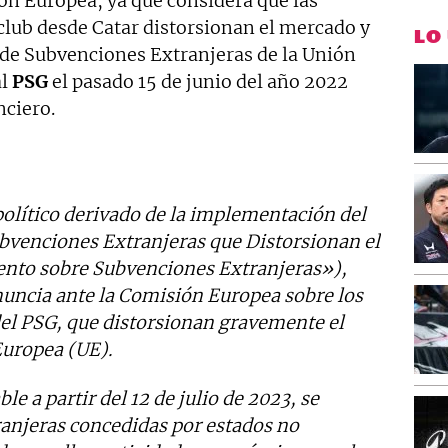
ón Europea, ya que considera que las
club desde Catar distorsionan el mercado y
LO
de Subvenciones Extranjeras de la Unión
al
PSG
el pasado 15 de junio del año 2022
nciero.
olítico derivado de la implementación del
venciones Extranjeras que Distorsionan el
ento sobre Subvenciones Extranjeras»),
uncia ante la Comisión Europea sobre los
el PSG, que distorsionan gravemente el
Europea (UE).
le a partir del 12 de julio de 2023, se
ranjeras concedidas por estados no