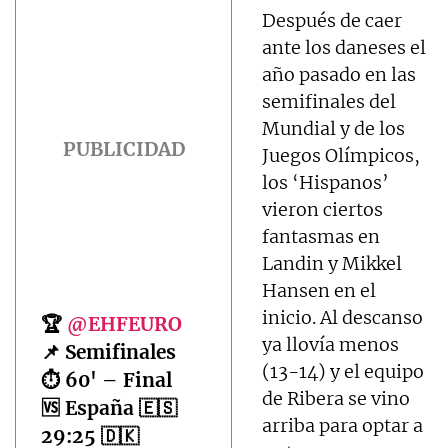
Después de caer
ante los daneses el
año pasado en las
semifinales del
Mundial y de los
Juegos Olímpicos,
los ‘Hispanos’
vieron ciertos
fantasmas en
Landin y Mikkel
Hansen en el
inicio. Al descanso
🏆
@EHFEURO
ya llovía menos
📌 Semifinales
(13-14) y el equipo
⏱️ 60' – Final
de Ribera se vino
🆚 España 🇪🇸
arriba para optar a
29:25 🇩🇰