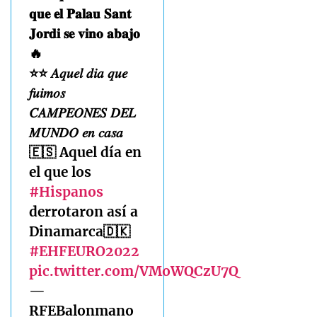
𝐪𝐮𝐞 𝐞𝐥 𝐏𝐚𝐥𝐚𝐮 𝐒𝐚𝐧𝐭
𝐉𝐨𝐫𝐝𝐢 𝐬𝐞 𝐯𝐢𝐧𝐨 𝐚𝐛𝐚𝐣𝐨
🔥
⭐️⭐️ 𝐴𝑞𝑢𝑒𝑙 𝑑𝑖𝑎 𝑞𝑢𝑒
𝑓𝑢𝑖𝑚𝑜𝑠
𝐶𝐴𝑀𝑃𝐸𝑂𝑁𝐸𝑆 𝐷𝐸𝐿
𝑀𝑈𝑁𝐷𝑂 𝑒𝑛 𝑐𝑎𝑠𝑎
🇪🇸 Aquel día en
el que los
#Hispanos
derrotaron así a
Dinamarca🇩🇰
#EHFEURO2022
pic.twitter.com/VMoWQCzU7Q
—
RFEBalonmano