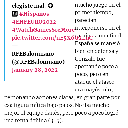
mucho juego en el
elegiste mal. 😉
primer tiempo,
#️⃣
#Hispanos
parecían
#EHFEURO2022
interponerse en el
#WatchGamesSeeMore
camino a una final.
pic.twitter.com/nE5X6G2LnC
España se manejó
—
bien en defensa y
RFEBalonmano
Gonzalo fue
(@RFEBalonmano)
aportando poco a
January 28, 2022
poco, pero en
ataque el atasco
era mayúsculo,
perdonando acciones claras, en gran parte por
esa figura mítica bajo palos. No iba mucho
mejor el equipo danés, pero poco a poco logró
una renta dañina (3-5).