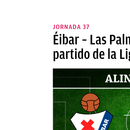
JORNADA 37
Éibar – Las Pal
partido de la L