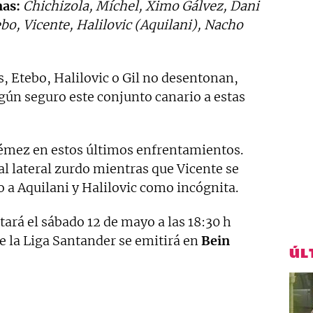
mas:
Chichizola, Míchel, Ximo Gálvez, Dani
bo, Vicente, Halilovic (Aquilani), Nacho
s, Etebo, Halilovic o Gil no desentonan,
gún seguro este conjunto canario a estas
émez en estos últimos enfrentamientos.
al lateral zurdo mientras que Vicente se
o a Aquilani y Halilovic como incógnita.
tará el sábado 12 de mayo a las 18:30 h
de la Liga Santander se emitirá en
Bein
ÚL