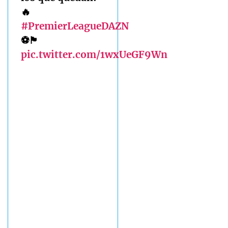
🔥
#PremierLeagueDAZN
⚽🏴󠁧󠁢󠁥󠁮󠁧󠁿
pic.twitter.com/1wxUeGF9Wn