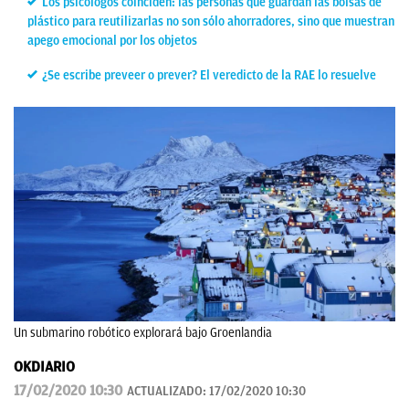
Los psicólogos coinciden: las personas que guardan las bolsas de
plástico para reutilizarlas no son sólo ahorradores, sino que muestran
apego emocional por los objetos
¿Se escribe preveer o prever? El veredicto de la RAE lo resuelve
Un submarino robótico explorará bajo Groenlandia
OKDIARIO
17/02/2020 10:30
ACTUALIZADO:
17/02/2020 10:30