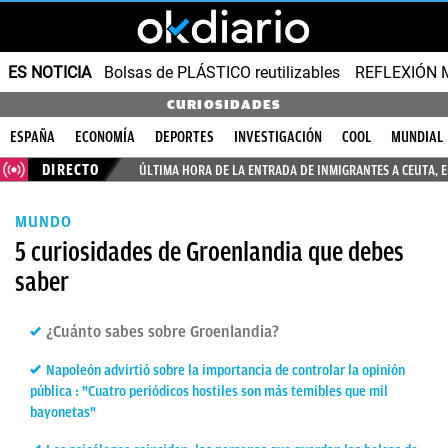
ES NOTICIA
Bolsas de PLÁSTICO reutilizables
REFLEXIÓN 
CURIOSIDADES
ESPAÑA
ECONOMÍA
DEPORTES
INVESTIGACIÓN
COOL
MUNDIAL
DIRECTO
ÚLTIMA HORA DE LA ENTRADA DE INMIGRANTES A CEUTA, 
MUNDO
5 curiosidades de Groenlandia que debes
saber
¿Cuánto sabes sobre Groenlandia?
Napoleón advirtió sobre la importancia de controlar la opinión
pública : "Cuatro periódicos hostiles son más temibles que mil
bayonetas"