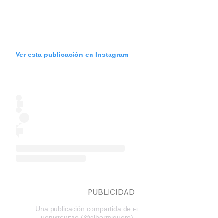
Ver esta publicación en Instagram
Una publicación compartida de ᴇʟ
ʜᴏʀᴍɪɢᴜᴇʀᴏ (@elhormiguero)