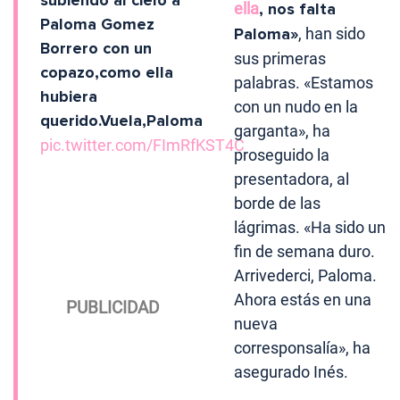
subiendo al cielo a
ella
, nos falta
Paloma Gomez
Paloma»
, han sido
Borrero con un
sus primeras
copazo,como ella
palabras. «Estamos
hubiera
con un nudo en la
querido.Vuela,Paloma
garganta», ha
pic.twitter.com/FImRfKST4C
proseguido la
presentadora, al
borde de las
lágrimas. «Ha sido un
fin de semana duro.
Arrivederci, Paloma.
Ahora estás en una
nueva
corresponsalía», ha
asegurado Inés.