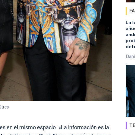
F
La l
año
andu
pro
det
Dani
Gtres
TE
ves en el mismo espacio. «La información es la