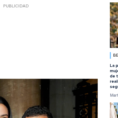
B
La p
muj
de 
rea
seg
Mart