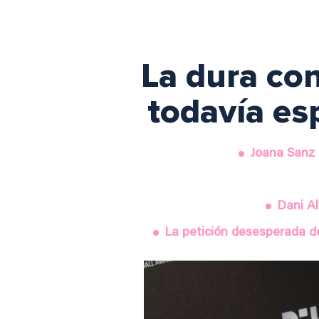
La dura con
todavía es
Joana Sanz 
Dani Al
La petición desesperada de