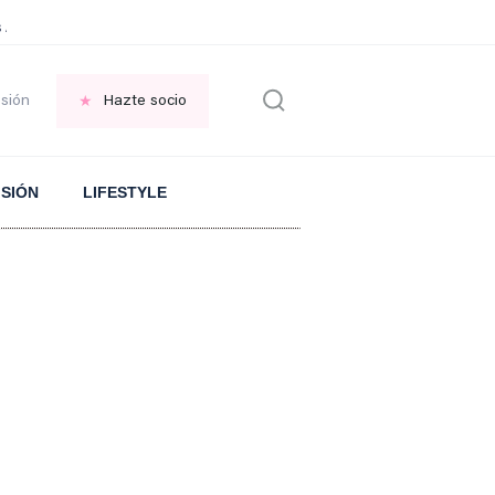
 Aranguren sobre el ARROZ
PLANTA en el jardin
FRASE replantearse la VID
esión
Hazte socio
ISIÓN
LIFESTYLE