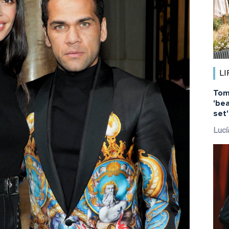
LI
Tom
'bea
set
Lucí