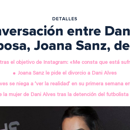
DETALLES
versación entre Dan
posa, Joana Sanz, de
tras el objetivo de Instagram: «Me consta que está su
Joana Sanz le pide el divorcio a Dani Alves
ves se niega a ‘ver la realidad’ en su primera semana en
 la mujer de Dani Alves tras la detención del futbolista