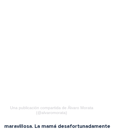
Una publicación compartida de Álvaro Morata
(@alvaromorata)
maravillosa. La mamá desafortunadamente