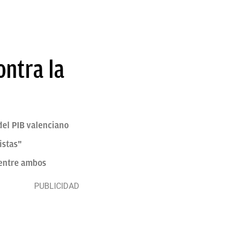
ontra la
del PIB valenciano
istas"
 entre ambos