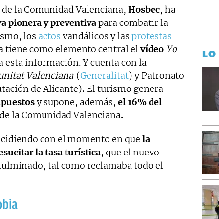
ca de la Comunidad Valenciana,
Hosbec
, ha
va pionera y preventiva
para combatir la
ismo, los
actos
vandálicos y las
protestas
iva tiene como elemento central el
vídeo
Yo
LO
ra esta información. Y cuenta con la
nitat Valenciana
(
Generalitat
) y Patronato
tación de Alicante)
.
El turismo genera
mpuestos
y supone, además,
el 16% del
de la Comunidad Valenciana
.
incidiendo con el momento en que
la
sucitar la tasa turística
, que el nuevo
fulminado, tal como reclamaba todo el
obia