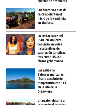
policías en Ses Voltes
Las sucesivas olas de
calor adelantan el
inicio de la vendimia
en Mallorca
La desfachatez del
PSOE en Mallorca:
denuncia «niveles
insostenibles de
saturación turística»
tras crear 115.000
plazas gobernando
Las aguas de
Baleares marcan un
récord absoluto de
temperatura con 33ºC
en la isla de la
Dragonera
Un peatón desafía a
la muerte al recorrer