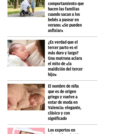
comportamiento que
hacen las familias
cuando sacan a los
bebés a pasear en
verano: «Se pueden
asfixiar»
¿Es verdad que el
tercer parto es el
más duro y largo?
Una matrona aclara
el mito de «la
maldición del tercer
hijo»
El nombre de niña
que es de origen
griego y vuelve a
estar de moda en
Valencia: elegante,
clásico y con
significado
Los expertos en