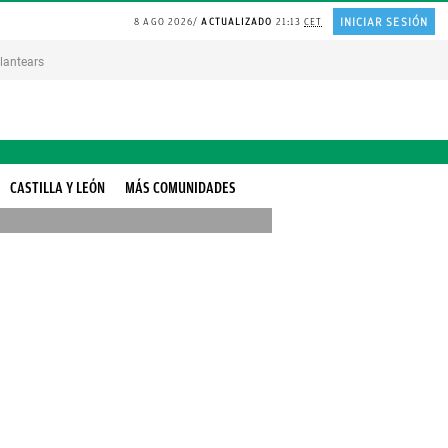
INICIAR SESIÓN
8 AGO 2026
ACTUALIZADO
21:13
CET
lantearse la VIDA
BOLSAS de plástico para reutilizarlas
Modo «seco» del AIRE 
CASTILLA Y LEÓN
MÁS COMUNIDADES