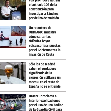
Vox promueve activar
el artículo 102 de la
Constitución para
investigar a Sánchez
por delito de traición
Un reportero de
OKDIARIO muestra
cómo saltar las
ridículas boyas
«disuasorias» puestas
por el Gobierno tras la
invasión de Ceuta
Sólo los de Madrid
saben el verdadero
significado de la
expresión «pillarse un
moco»: en el resto de
España no se entiende
HazteOir reclama a
Interior explicaciones
por el uso de una Zodiac
de la Guardia Civil para