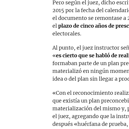
Pero según el juez, dicho escr
2015 por la fecha del calenda
el documento se remontase a 2
el
plazo de cinco años de pres
electorales.
Al punto, el juez instructor s
«
es cierto que se habló de rea
formaban parte de un plan pre
materializó en ningún momento
idea o del plan sin llegar a pro
«Con el reconocimiento realiza
que existía un plan preconcebi
materialización del mismo y, p
el juez, agregando que la inst
después «huérfana de prueba, i