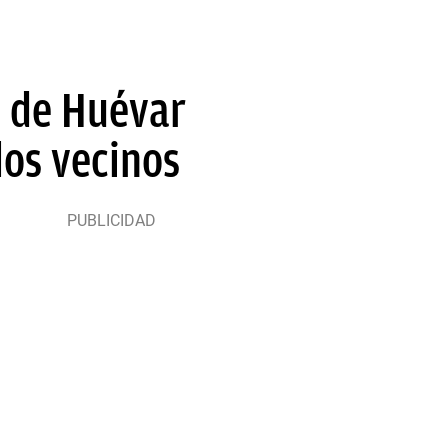
E de Huévar
los vecinos