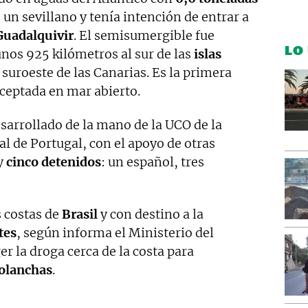
un sevillano y tenía intención de entrar a
Guadalquivir
. El semisumergible fue
LO
nos 925 kilómetros al sur de las
islas
 suroeste de las Canarias. Es la primera
rceptada en mar abierto.
sarrollado de la mano de la UCO de la
ial de Portugal, con el apoyo de otras
y
cinco detenidos
: un español, tres
s costas de
Brasil
y con destino a la
tes
, según informa el Ministerio del
r la droga cerca de la costa para
olanchas
.