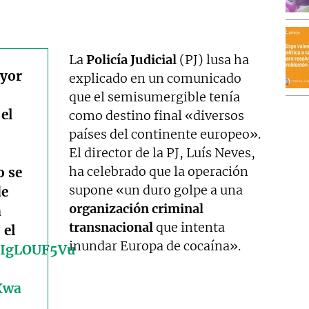
La
Policía Judicial
(PJ) lusa ha
ayor
explicado en un comunicado
que el semisumergible tenía
 el
como destino final «diversos
países del continente europeo».
El director de la PJ, Luís Neves,
ha celebrado que la operación
o se
supone «un duro golpe a una
de
organización criminal
a
transnacional
que intenta
 el
inundar Europa de cocaína».
/FIgLOUF5Vu
Xwa