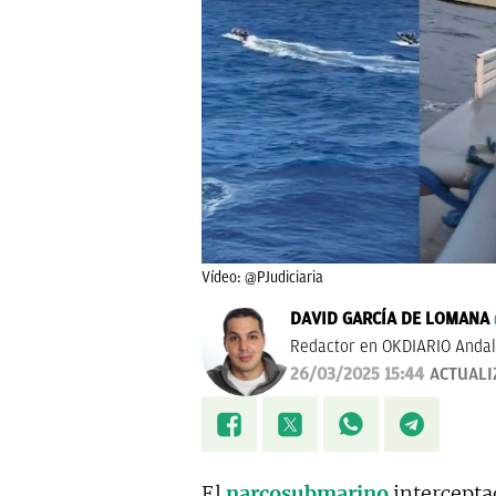
Vídeo: @PJudiciaria
DAVID GARCÍA DE LOMANA
Redactor en OKDIARIO Andal
26/03/2025 15:44
ACTUALI
El
narcosubmarino
intercepta