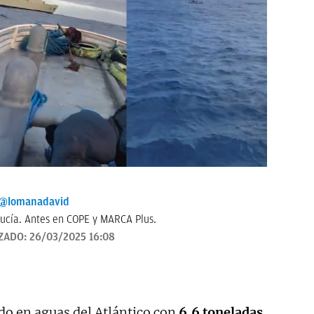
@lomanadavid
ucía. Antes en COPE y MARCA Plus.
ZADO:
26/03/2025 16:08
do en aguas del Atlántico con
6,6 toneladas