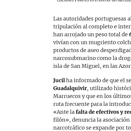
Colchones y víveres en el interior del narcos
Las autoridades portuguesas a
tripulación al completo e int
han arrojado un peso total de
vivían con un mugriento colc
productos de aseo desperdigad
narcosubmarino como la droga 
isla de San Miguel, en las Azor
Jucil
ha informado de que el se
Guadalquivir
, utilizado histó
Marruecos y que en los último
ruta frecuente para la introd
«Ante la
falta de efectivos y r
filón», denuncia la asociación 
narcotráfico se expande por t