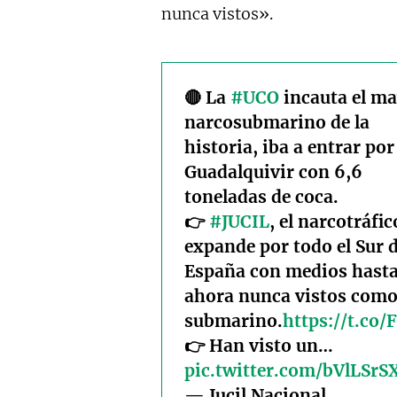
nunca vistos».
🔴 La
#UCO
incauta el m
narcosubmarino de la
historia, iba a entrar por
Guadalquivir con 6,6
toneladas de coca.
👉
#JUCIL
, el narcotráfic
expande por todo el Sur 
España con medios hast
ahora nunca vistos como
submarino.
https://t.co
👉 Han visto un…
pic.twitter.com/bVlLSrS
— Jucil Nacional