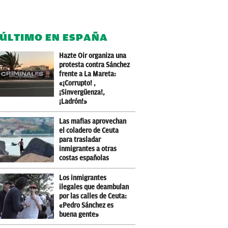
 ÚLTIMO EN ESPAÑA
Hazte Oir organiza una
protesta contra Sánchez
frente a La Mareta:
«¡Corrupto! ,
¡Sinvergüenza!,
¡Ladrón!»
Las mafias aprovechan
el coladero de Ceuta
para trasladar
inmigrantes a otras
costas españolas
Los inmigrantes
ilegales que deambulan
por las calles de Ceuta:
«Pedro Sánchez es
buena gente»