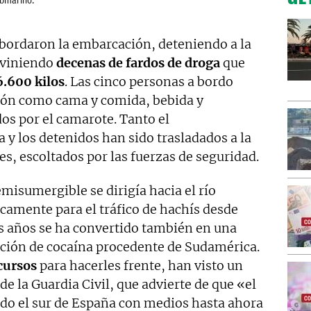
ubmarino.
bordaron la embarcación, deteniendo a la
erviniendo
decenas de fardos de droga
que
6.600 kilos
. Las cinco personas a bordo
hón como cama y comida, bebida y
os por el camarote. Tanto el
y los detenidos han sido trasladados a la
es, escoltados por las fuerzas de seguridad.
misumergible se dirigía hacia el río
ricamente para el tráfico de hachís desde
s años se ha convertido también en una
ucción de cocaína procedente de Sudamérica.
ecursos
para hacerles frente, han visto un
de la Guardia Civil, que advierte de que «el
odo el sur de España con medios hasta ahora