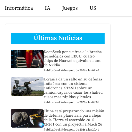
Informática
IA
Juegos
US
Últimas Noticias
DeepSeek pone cifras a la brecha
tecnológica con EEUU: cuatro
chips de Huawei equivalen a uno
de Nvidia
Publicado el: 6 de agosto de 2026 a las 09:42
Ucrania da un salto en su defensa
antiaérea con un sistema
antidrones STASH sobre un
camión capaz de cazar los Shahed
rusos más rápidos y letales
Publicado el: 6 de agosto de 2026 a las 08:01
China está preparando una misión
de defensa planetaria para alejar
de la Tierra el asteroide 2015
XF261 con un proyectil a Mach 26
Publicado el: 5 de agosto de 2026 a las 20:41