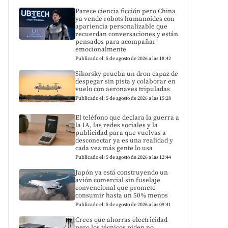
Parece ciencia ficción pero China
ya vende robots humanoides con
apariencia personalizable que
recuerdan conversaciones y están
pensados para acompañar
emocionalmente
Publicado el: 5 de agosto de 2026 a las 18:42
Sikorsky prueba un dron capaz de
despegar sin pista y colaborar en
vuelo con aeronaves tripuladas
Publicado el: 5 de agosto de 2026 a las 15:28
El teléfono que declara la guerra a
la IA, las redes sociales y la
publicidad para que vuelvas a
desconectar ya es una realidad y
cada vez más gente lo usa
Publicado el: 5 de agosto de 2026 a las 12:44
Japón ya está construyendo un
avión comercial sin fuselaje
convencional que promete
consumir hasta un 50% menos
Publicado el: 5 de agosto de 2026 a las 09:41
Crees que ahorras electricidad
pero los técnicos piden no