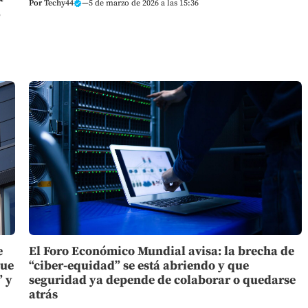
Por
Techy44
—
5 de marzo de 2026 a las 15:36
,
e
El Foro Económico Mundial avisa: la brecha de
que
“ciber-equidad” se está abriendo y que
” y
seguridad ya depende de colaborar o quedarse
atrás