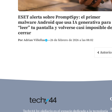
ESET alerta sobre PromptSpy: el primer
malware Android que usa IA generativa para
“leer” tu pantalla y volverse casi imposible d
cerrar
Por
Adrian Villellas
—
26 de febrero de 2026 a las 08:02
Anterio
A
Techy44 by okdiario es el espacio dedicado a la tecnología