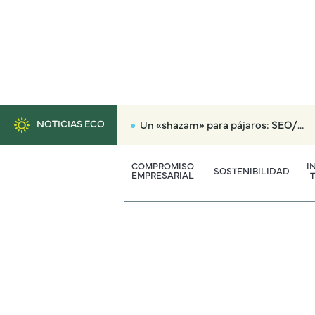
NOTICIAS ECO
Un «shazam» para pájaros: SEO/BirdLife lanza una aplicación gratuita con el trino de 140 aves
COMPROMISO
I
SOSTENIBILIDAD
EMPRESARIAL