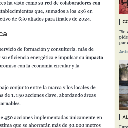
su red de colaboradores con
ares ha visto como
stablecimientos que, sumados a los 236 en
jetivo de 650 aliados para finales de 2024.
C
"Se 
ca
pide
por 
 servicio de formación y consultoría, más de
Anto
impacto
 su eficiencia energética e impulsar su
promiso con la economía circular y la
abajo conjunto entre la marca y los locales de
s de 1.150 acciones clave, abordando áreas
tornables
.
s de 450 acciones implementadas únicamente en
A
stima que se ahorrarán más de 30.000 metros
Euro