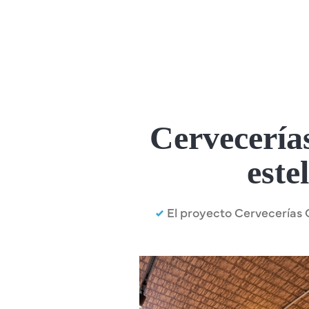
Cervecerías
este
El proyecto Cervecerías C