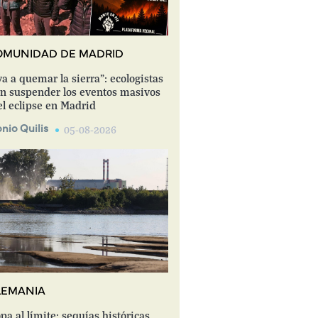
OMUNIDAD DE MADRID
va a quemar la sierra": ecologistas
n suspender los eventos masivos
el eclipse en Madrid
nio Quilis
05-08-2026
LEMANIA
pa al límite: sequías históricas