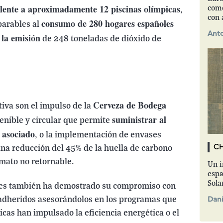
alente a aproximadamente 12 piscinas olímpicas
como
,
con 
consumo de 280 hogares españoles
arables al
Anto
 la emisión
de 248 toneladas de dióxido de
e
Cerveza de Bodega
ativa son el impulso de la
suministrar al
tenible y circular que permite
 asociado
, o la implementación de envases
una reducción del 45% de la huella de carbono
C
mato no retornable.
Un i
espa
Sola
ares también ha demostrado su compromiso con
 adheridos asesorándolos en los programas que
Dani
cas han impulsado la eficiencia energética o el