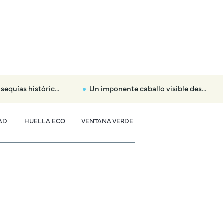
n y el Danubio amagan con apagar centrales nucleares
Un imponente caballo visible desde el espacio nos descubre la Gran Muralla Solar china
AD
HUELLA ECO
VENTANA VERDE