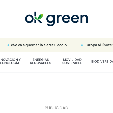
«Se va a quemar la sierra»: ecologistas piden suspender los eventos masivos por el eclipse en Madrid
Europa al límite: sequías históricas como las del Ri
NNOVACIÓN Y
ENERGÍAS
MOVILIDAD
BIODIVERSID
TECNOLOGÍA
RENOVABLES
SOSTENIBLE