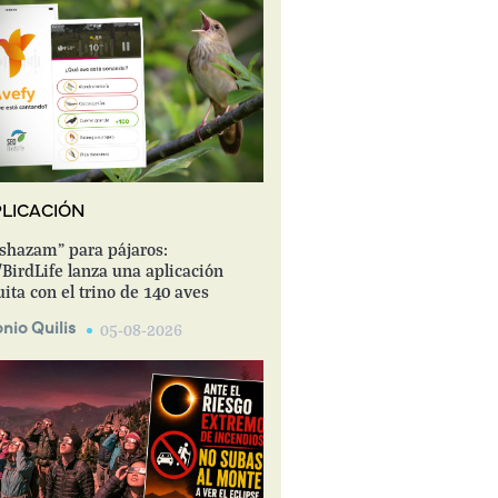
LICACIÓN
shazam" para pájaros:
BirdLife lanza una aplicación
uita con el trino de 140 aves
nio Quilis
05-08-2026