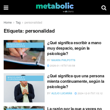
Home
Tag
personalidad
Etiqueta:
personalidad
¿Qué significa escribir a mano
MISCELÁNEA Y
CURIOSIDADES
muy despacio, según la
psicología?
BY
NAIARA PHILPOTTS
2026-01-15T07:00:58
¿Qué significa que una persona
MISCELÁNEA Y
CURIOSIDADES
mienta continuamente, según la
psicología?
BY
ALEJO LUCARÁS
2024-12-01T07:15:12
La razón por la que a veces no