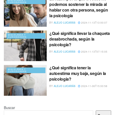
MISCELÁNEA Y
CURIOSIDADES
podemos sostener la mirada al
hablar con otra persona, según
la psicología
BY
ALEJO LUCARÁS
2024-11-13T13:00:07
¿Qué significa llevar la chaqueta
MISCELÁNEA Y
CURIOSIDADES
desabrochada, según la
psicología?
BY
ALEJO LUCARÁS
2024-11-13T07:15:05
¿Qué significa tener la
MISCELÁNEA Y
CURIOSIDADES
autoestima muy baja, según la
psicología?
BY
ALEJO LUCARÁS
2024-11-06T15:00:58
Buscar