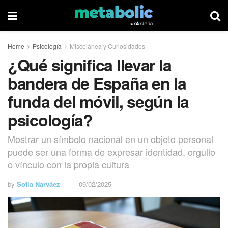
Home
Psicología
Miscelánea y Curiosidades
¿Qué significa llevar la
bandera de España en la
funda del móvil, según la
psicología?
Mostrar un símbolo nacional en un objeto personal
puede ser una forma de expresar identidad, orgullo
o vínculo con la propia cultura
by
Sofía Narváez
09/02/2025