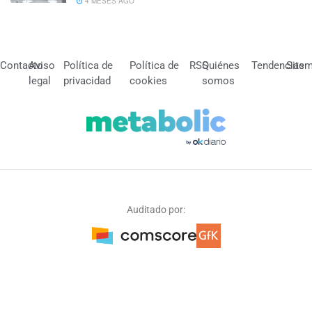
4 MESES AGO
Contacto
Aviso
Política de
Política de
RSS
Quiénes
Tendencias
Site
legal
privacidad
cookies
somos
Auditado por: