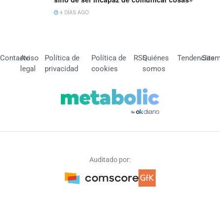
4 DÍAS AGO
Contacto
Aviso
Política de
Política de
RSS
Quiénes
Tendencias
Site
legal
privacidad
cookies
somos
Auditado por: