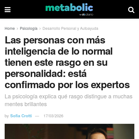
Home
Psicología
Desarrollo Personal y Autoayuda
Las personas con más
inteligencia de lo normal
tienen este rasgo en su
personalidad: está
confirmado por los expertos
La psicología explica qué rasgo distingue a muchas
mentes brillantes
by
Sofía Crotti
17/03/2026