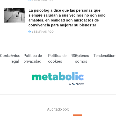
La psicología dice que las personas que
siempre saludan a sus vecinos no son sólo
amables, en realidad son microactos de
convivencia para mejorar su bienestar
3 SEMANAS AGO
Contacto
Aviso
Política de
Política de
RSS
Quiénes
Tendencias
Site
legal
privacidad
cookies
somos
Auditado por: