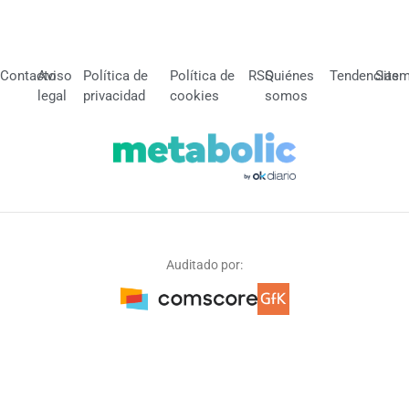
Contacto
Aviso
Política de
Política de
RSS
Quiénes
Tendencias
Site
legal
privacidad
cookies
somos
Auditado por: