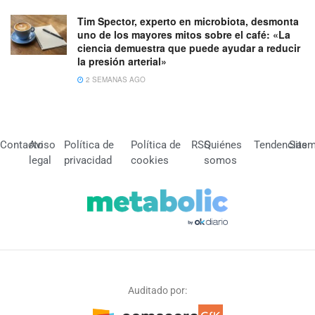
Tim Spector, experto en microbiota, desmonta
uno de los mayores mitos sobre el café: «La
ciencia demuestra que puede ayudar a reducir
la presión arterial»
2 SEMANAS AGO
Contacto
Aviso
Política de
Política de
RSS
Quiénes
Tendencias
Site
legal
privacidad
cookies
somos
Auditado por: