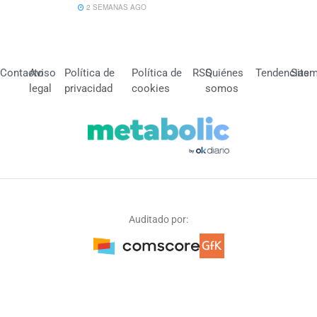
2 SEMANAS AGO
Contacto
Aviso
Política de
Política de
RSS
Quiénes
Tendencias
Site
legal
privacidad
cookies
somos
Auditado por: