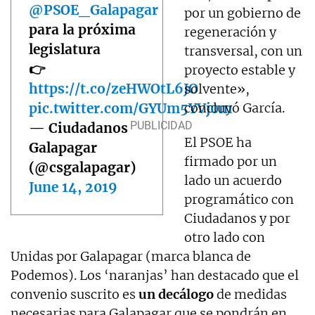
@PSOE_Galapagar
por un gobierno de
para la próxima
regeneración y
legislatura
transversal, con un
👉
proyecto estable y
https://t.co/zeHWOtL6JO
solvente»,
pic.twitter.com/GYUm5YVj0m
concluyó García.
— Ciudadanos
El PSOE ha
Galapagar
firmado por un
(@csgalapagar)
lado un acuerdo
June 14, 2019
programático con
Ciudadanos y por
otro lado con
Unidas por Galapagar (marca blanca de
Podemos). Los ‘naranjas’ han destacado que el
convenio suscrito es
un decálogo
de medidas
necesarias para Galapagar que se pondrán en