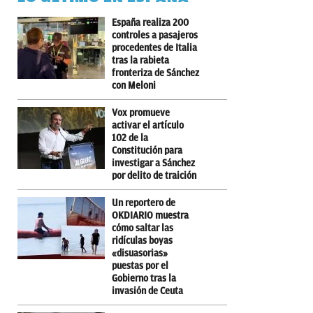
España realiza 200
controles a pasajeros
procedentes de Italia
tras la rabieta
fronteriza de Sánchez
con Meloni
Vox promueve
activar el artículo
102 de la
Constitución para
investigar a Sánchez
por delito de traición
Un reportero de
OKDIARIO muestra
cómo saltar las
ridículas boyas
«disuasorias»
puestas por el
Gobierno tras la
invasión de Ceuta