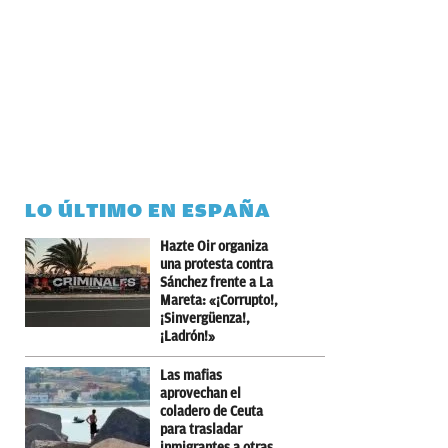
LO ÚLTIMO EN ESPAÑA
Hazte Oir organiza
una protesta contra
Sánchez frente a La
Mareta: «¡Corrupto!,
¡Sinvergüenza!,
¡Ladrón!»
Las mafias
aprovechan el
coladero de Ceuta
para trasladar
inmigrantes a otras