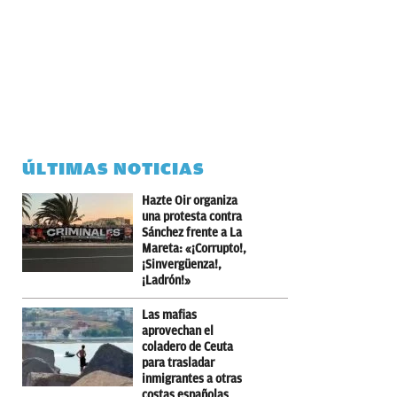
ÚLTIMAS NOTICIAS
Hazte Oir organiza
una protesta contra
Sánchez frente a La
Mareta: «¡Corrupto!,
¡Sinvergüenza!,
¡Ladrón!»
Las mafias
aprovechan el
coladero de Ceuta
para trasladar
inmigrantes a otras
costas españolas