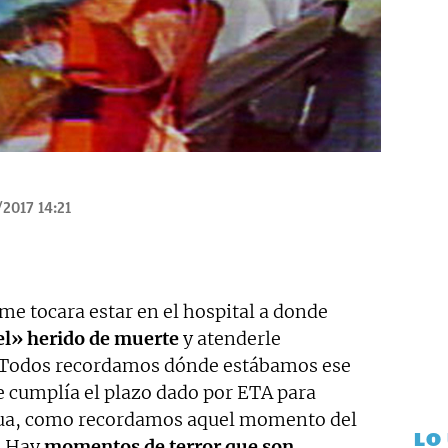
/2017 14:21
me tocara estar en el hospital a donde
el» herido de muerte
y atenderle
. Todos recordamos dónde estábamos ese
se cumplía el plazo dado por ETA para
mua, como recordamos aquel momento del
LO
. Hay
momentos de terror que son