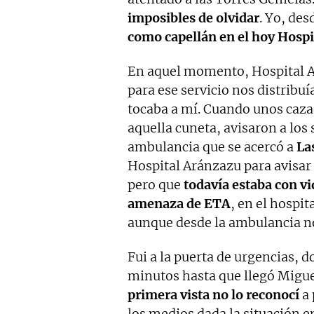
imposibles de olvidar
. Yo, de
como capellán en el hoy Hospi
En aquel momento, Hospital A
para ese servicio nos distribu
tocaba a mí. Cuando unos caz
aquella cuneta, avisaron a los 
ambulancia que se acercó a
La
Hospital Aránzazu para avisar
pero que
todavía estaba con vi
amenaza de ETA
, en el hospi
aunque desde la ambulancia no
Fui a la puerta de urgencias, 
minutos hasta que llegó Migue
primera vista no lo reconocí
a 
los medios dada la situación e