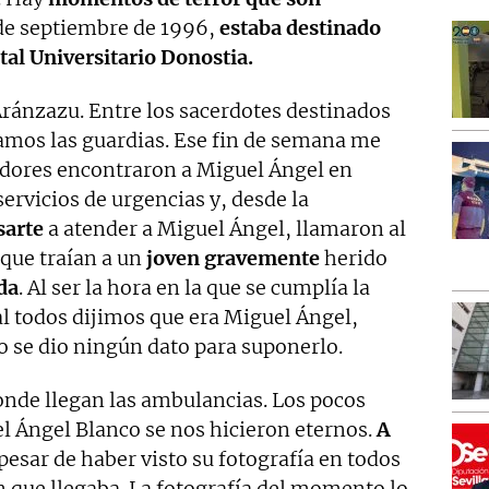
sde septiembre de 1996,
estaba destinado
tal Universitario Donostia.
ránzazu. Entre los sacerdotes destinados
íamos las guardias. Ese fin de semana me
adores encontraron a Miguel Ángel en
servicios de urgencias y, desde la
sarte
a atender a Miguel Ángel, llamaron al
 que traían a un
joven gravemente
herido
da
. Al ser la hora en la que se cumplía la
tal todos dijimos que era Miguel Ángel,
 se dio ningún dato para suponerlo.
donde llegan las ambulancias. Los pocos
l Ángel Blanco se nos hicieron eternos.
A
pesar de haber visto su fotografía en todos
n que llegaba. La fotografía del momento lo