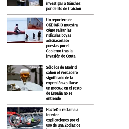
investigar a Sánchez
por delito de traición
Un reportero de
OKDIARIO muestra
cómo saltar las
ridículas boyas
«disuasorias»
puestas por el
Gobierno tras la
invasión de Ceuta
Sólo los de Madrid
saben el verdadero
significado de la
expresión «pillarse
un moco»: en el resto
de España no se
entiende
HazteOir reclama a
Interior
explicaciones por el
uso de una Zodiac de