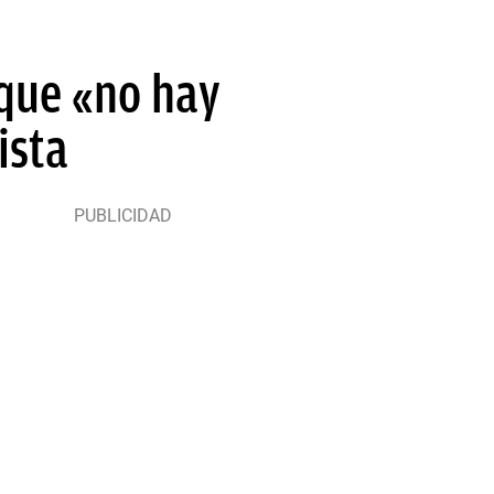
 que «no hay
ista