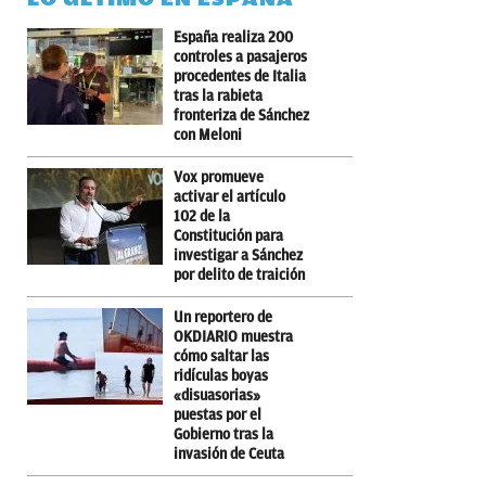
España realiza 200
controles a pasajeros
procedentes de Italia
tras la rabieta
fronteriza de Sánchez
con Meloni
Vox promueve
activar el artículo
102 de la
Constitución para
investigar a Sánchez
por delito de traición
Un reportero de
OKDIARIO muestra
cómo saltar las
ridículas boyas
«disuasorias»
puestas por el
Gobierno tras la
invasión de Ceuta