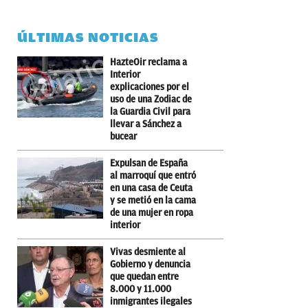
ÚLTIMAS NOTICIAS
HazteOir reclama a
Interior
explicaciones por el
uso de una Zodiac de
la Guardia Civil para
llevar a Sánchez a
bucear
Expulsan de España
al marroquí que entró
en una casa de Ceuta
y se metió en la cama
de una mujer en ropa
interior
Vivas desmiente al
Gobierno y denuncia
que quedan entre
8.000 y 11.000
inmigrantes ilegales