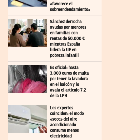
«favorece el
sobreendeudamiento»
Sánchez derrocha
ayudas por menores
en familias con
rentas de 50.000 €
mientras España
lidera la UE en
pobreza infantil
Es oficial: hasta
3.000 euros de multa
por tener la lavadora
en el balcón y lo
avala el artículo 7.2
de la LPH
Los expertos
coinciden: el modo
«seco» del aire
acondicionado
consume menos
electricidad