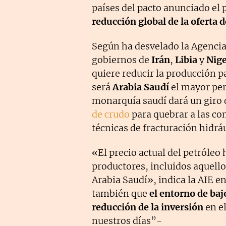
países del pacto anunciado el
reducción global de la oferta d
Según ha desvelado la Agencia 
gobiernos de
Irán
,
Libia
y
Nige
quiere reducir la producción pa
será
Arabia Saudí
el mayor per
monarquía saudí dará un giro 
de crudo
para quebrar a las c
técnicas de fracturación hidráu
«El precio actual del petróleo
productores, incluidos aquell
Arabia Saudí», indica la AIE e
también que
el entorno de baj
reducción de la inversión
en e
nuestros días”-