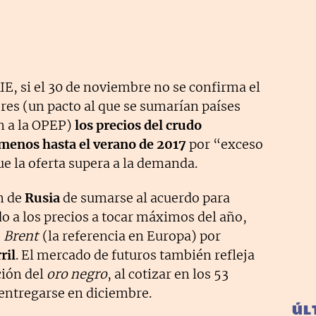
IE, si el 30 de noviembre no se confirma el
res (un pacto al que se sumarían países
n a la OPEP)
los precios del crudo
 menos hasta el verano de 2017
por “exceso
ue la oferta supera a la demanda.
ón de
Rusia
de sumarse al acuerdo para
do a los precios a tocar máximos del año,
o
Brent
(la referencia en Europa) por
ril
. El mercado de futuros también refleja
ción del
oro negro
, al cotizar en los 53
a entregarse en diciembre.
ÚL