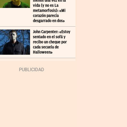
menos una vez en la
vida (y no es La
metamorfosis): «Mi
corazón parecía
desgarrado en dos»
John Carpenter: «Estoy
sentado en el sofá y
recibo un cheque por
cada secuela de
Halloween»