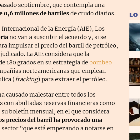
 pasado septiembre, que contempla una
e 0,6 millones de barriles
de crudo diarios.
LO
Internacional de la Energía (AIE), Los
ria
no van a suscribir el acuerdo y, si se
ra impulsar el precio del barril de petróleo,
judicado. La AIE considera que la
de 180 grados en su estrategia de
bombeo
ompañías norteamericanas que emplean
lica (
fracking
) para extraer el petróleo.
 ha causado malestar entre todos los
os con abultadas reservas financieras como
n su boletín mensual, en el que considera
os precios del barril ha provocado una
l sector “que está empezando a notarse en