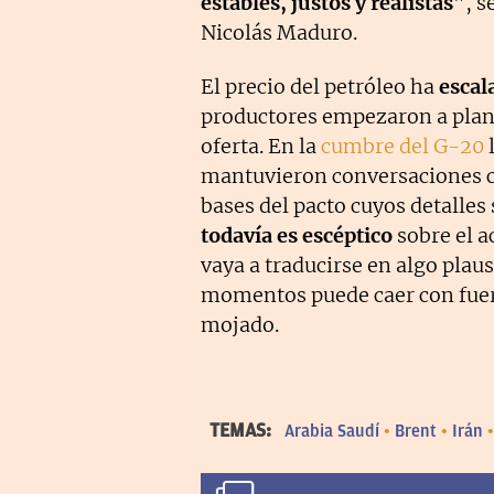
estables, justos y realistas
”, s
Nicolás Maduro.
El precio del petróleo ha
escal
productores empezaron a plant
oferta. En la
cumbre del G-20
l
mantuvieron conversaciones co
bases del pacto cuyos detalle
todavía es escéptico
sobre el a
vaya a traducirse en algo plaus
momentos puede caer con fuerza
mojado.
TEMAS:
Arabia Saudí
Brent
Irán