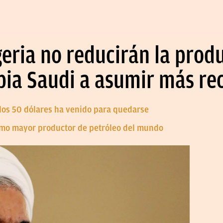
igeria no reducirán la prod
bia Saudi a asumir más re
 los 50 dólares ha venido para quedarse
omo mayor productor de petróleo del mundo