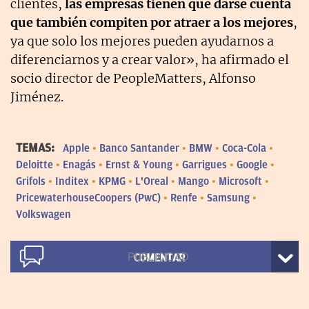
clientes,
las empresas tienen que darse cuenta
que también compiten por atraer a los mejores
,
ya que solo los mejores pueden ayudarnos a
diferenciarnos y a crear valor», ha afirmado el
socio director de PeopleMatters, Alfonso
Jiménez.
TEMAS:
Apple
Banco Santander
BMW
Coca-Cola
Deloitte
Enagás
Ernst & Young
Garrigues
Google
Grifols
Inditex
KPMG
L'Oreal
Mango
Microsoft
PricewaterhouseCoopers (PwC)
Renfe
Samsung
Volkswagen
COMENTAR