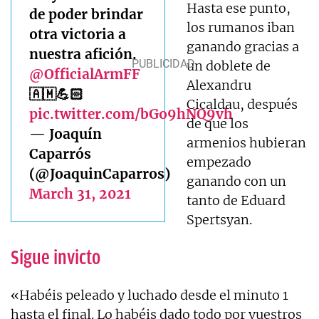
Hasta ese punto,
de poder brindar
los rumanos iban
otra victoria a
ganando gracias a
nuestra afición.
un doblete de
@OfficialArmFF
Alexandru
🇦🇲💪🏻
Cicaldau, después
pic.twitter.com/bGo9hNQ9vh
de que los
— Joaquín
armenios hubieran
Caparrós
empezado
(@JoaquinCaparros)
ganando con un
March 31, 2021
tanto de Eduard
Spertsyan.
Sigue invicto
«Habéis peleado y luchado desde el minuto 1
hasta el final. Lo habéis dado todo por vuestros