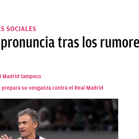
S SOCIALES
 pronuncia tras los rumore
al Madrid tampoco
 prepara su venganza contra el Real Madrid