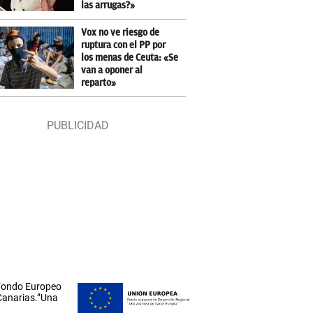
las arrugas?»
Vox no ve riesgo de
ruptura con el PP por
los menas de Ceuta: «Se
van a oponer al
reparto»
 Fondo Europeo
 Canarias.”Una