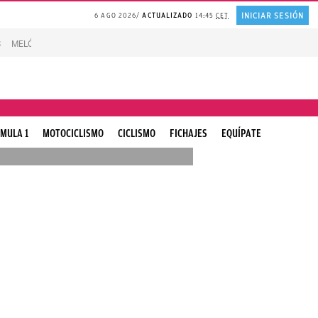
INICIAR SESIÓN
6 AGO 2026
ACTUALIZADO
14:45
CET
S
MELÓN en agricultura madrileña
REFLEXIÓN Juan Ramón Jiménez
Experto
MULA 1
MOTOCICLISMO
CICLISMO
FICHAJES
EQUÍPATE