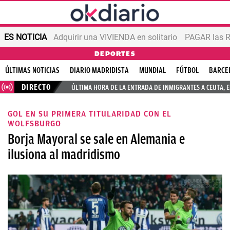
ES NOTICIA
Adquirir una VIVIENDA en solitario
PAGAR las R
DEPORTES
ÚLTIMAS NOTICIAS
DIARIO MADRIDISTA
MUNDIAL
FÚTBOL
BARCE
DIRECTO
ÚLTIMA HORA DE LA ENTRADA DE INMIGRANTES A CEUTA, 
GOL EN SU PRIMERA TITULARIDAD CON EL
WOLFSBURGO
Borja Mayoral se sale en Alemania e
ilusiona al madridismo