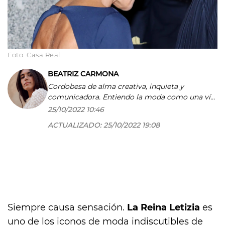
Foto: Casa Real
BEATRIZ CARMONA
Cordobesa de alma creativa, inquieta y
comunicadora. Entiendo la moda como una vía
de expresión imprescindible y la gastronomía
25/10/2022 10:46
como una puerta abierta hacia cualquier parte
ACTUALIZADO:
25/10/2022 19:08
del mundo. Observo para contarte la belleza de
los detalles más pequeños; ese rincón capaz de
sacarnos una sonrisa y que nos hace caer en la
cuenta de cuán afortunados somos.
Siempre causa sensación.
La Reina Letizia
es
uno de los iconos de moda indiscutibles de