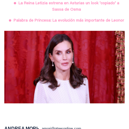
La Reina Letizia estrena en Asturias un look 'copiado' a
Sassa de Osma
Palabra de Princesa: La evolución más importante de Leonor
ANDREA MORI
amori@gtresonline.com