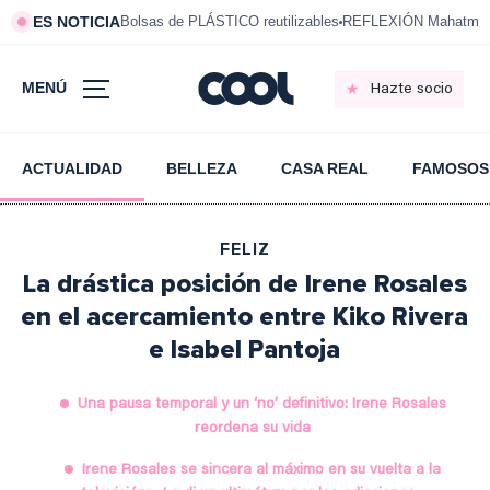
ES NOTICIA
Bolsas de PLÁSTICO reutilizables
REFLEXIÓN Mahatma 
MENÚ
Hazte socio
ACTUALIDAD
BELLEZA
CASA REAL
FAMOSOS
FELIZ
La drástica posición de Irene Rosales
en el acercamiento entre Kiko Rivera
e Isabel Pantoja
Una pausa temporal y un ‘no’ definitivo: Irene Rosales
reordena su vida
Irene Rosales se sincera al máximo en su vuelta a la