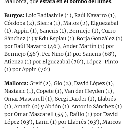
Mallorca, que
estará en el bombo del lunes
.
Burgos:
Loic Badiashile (1), Raúl Navarro (1),
Córdoba (2), Sierra (1), Matos (2), Elguezabal
(1), Appin (1), Sancris (1), Bermejo (1), Curro
Sánchez (1) y Edu Espiau (1). Borja González (1)
por Raúl Navarro (46′), Ander Martín (1) por
Bermejo (46′), Fer Niño (1) por Sancris (68′),
Atienza (1) por Elguezabal (76′), López-Pinto
(1) por Appin (76′)
Mallorca:
Greif (2), Gio (2), David López (1),
Nastasic (1), Copete (1), Van der Heyden (1),
Omar Mascarell (1), Sergi Darder (1), Llabrés
(1), Amath (0) y Abdón (1). Antonio Sánchez (1)
por Omar Mascarell (54′), Raíllo (1) por David
López (63′), Larin (1) por Llabrés (63′), Marcos