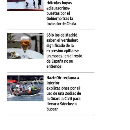
ridículas boyas
«disuasorias»
puestas por el
Gobierno tras la
invasión de Ceuta
Sólo los de Madrid
saben el verdadero
significado de la
expresión «pillarse
un moco»: en el resto
de España no se
entiende
HazteOir reclama a
Interior
explicaciones por el
uso de una Zodiac de
la Guardia Civil para
llevar a Sánchez a
bucear