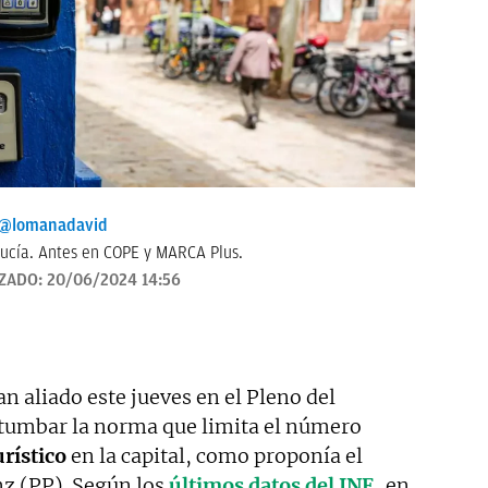
@lomanadavid
ucía. Antes en COPE y MARCA Plus.
IZADO:
20/06/2024 14:56
 aliado este jueves en el Pleno del
tumbar la norma que limita el número
urístico
en la capital, como proponía el
nz (PP). Según los
últimos datos del INE
, en