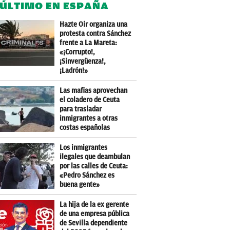
 ÚLTIMO EN ESPAÑA
Hazte Oir organiza una
protesta contra Sánchez
frente a La Mareta:
«¡Corrupto!,
¡Sinvergüenza!,
¡Ladrón!»
Las mafias aprovechan
el coladero de Ceuta
para trasladar
inmigrantes a otras
costas españolas
Los inmigrantes
ilegales que deambulan
por las calles de Ceuta:
«Pedro Sánchez es
buena gente»
La hija de la ex gerente
de una empresa pública
de Sevilla dependiente