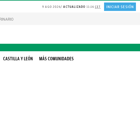
INICIAR SESIÓN
9 AGO 2026
ACTUALIZADO
11:16
CET
RINARIO gatos
Gonzalo Bernardos sobre JUBILACIÓN
CASTILLA Y LEÓN
MÁS COMUNIDADES