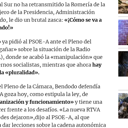
l Sur no ha retransmitido la Romería de la
jero de la Presidencia, Administración
do, le dio un brutal zasca:
«¡Cómo se va a
rado!»
 ya pidió al PSOE-A ante el Pleno del
añar» sobre la situación de la Radio
A), donde se acabó la «manipulación» que
ernos socialistas, mientras que ahora
hay
la «pluralidad».
el Pleno de la Cámara, Bendodo defendía
 goza hoy, como estipula la ley, de
ganización y funcionamiento»
y tiene una
er frente a los desafíos. «La nueva RTVA
edes dejaron»,dijo al PSOE-A, al que
 dar lecciones sobre la cadena autonómica