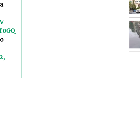
la
aV
QT0GQ
co
2,