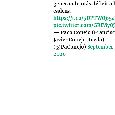
generando más déficit a 
cadena-
https://t.co/5DPTWQ65
pic.twitter.com/GRlMy
— Paco Conejo (Francis
Javier Conejo Rueda)
(@PaConejo)
September 
2020