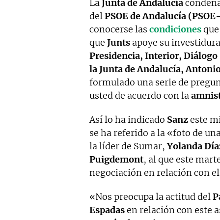
La
Junta de Andalucía
condena 
del
PSOE de Andalucía (PSOE
conocerse las
condiciones
que
que
Junts
apoye su investidura.
Presidencia, Interior, Diálogo
la Junta de Andalucía, Antoni
formulado una serie de pregunt
usted de acuerdo con la
amnist
Así lo ha indicado
Sanz
este mi
se ha referido a la «foto de u
la líder de Sumar,
Yolanda Día
Puigdemont
, al que este mart
negociación en relación con e
«Nos preocupa la actitud del
P
Espadas
en relación con este a