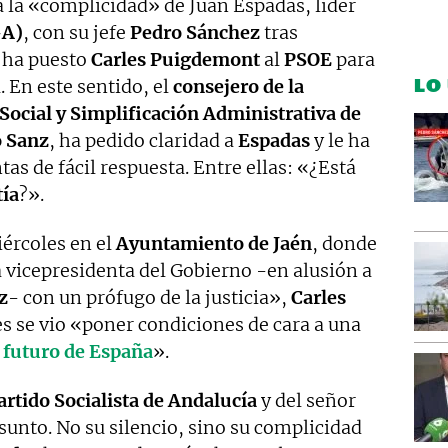
la «complicidad» de Juan Espadas, líder
-A)
, con su jefe
Pedro Sánchez
tras
 ha puesto
Carles Puigdemont
al
PSOE
para
LO
 En este sentido, el
consejero de la
 Social y Simplificación Administrativa de
o Sanz
, ha pedido claridad a
Espadas
y le ha
as de fácil respuesta. Entre ellas: «¿Está
ía
?».
ércoles en el
Ayuntamiento de Jaén
, donde
na vicepresidenta del Gobierno -en alusión a
z
- con un prófugo de la justicia»,
Carles
es se vio «poner condiciones de cara a una
l
futuro de España
».
artido Socialista de Andalucía
y del señor
sunto. No su silencio, sino su complicidad