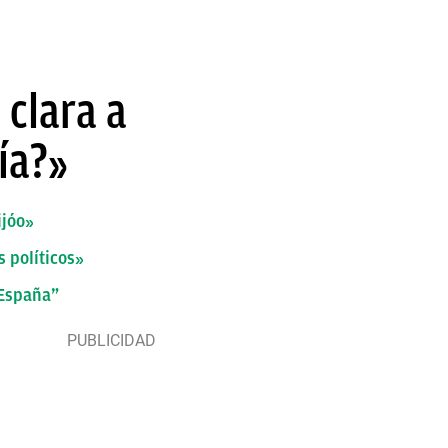
 clara a
ía?»
ijóo»
 políticos»
 España”